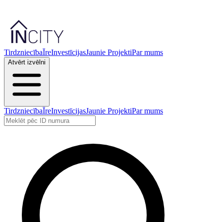
Tirdzniecība
Īre
Investīcijas
Jaunie Projekti
Par mums
Atvērt izvēlni
Tirdzniecība
Īre
Investīcijas
Jaunie Projekti
Par mums