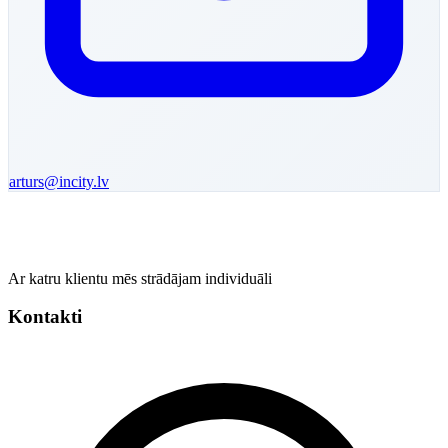
arturs
@incity.lv
Ar katru klientu mēs strādājam individuāli
Kontakti