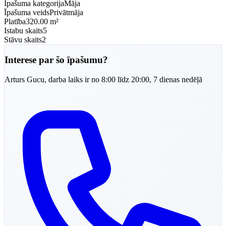
Īpašuma kategorija
Māja
Īpašuma veids
Privātmāja
Platība
320.00 m²
Istabu skaits
5
Stāvu skaits
2
Interese par šo īpašumu?
Arturs
Gucu
,
darba laiks ir no 8:00 līdz 20:00, 7 dienas nedēļā