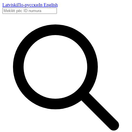
Latviski
По-русски
In English