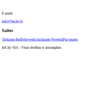
E-pasts
info@incity.lv
Saites
Tirdzniecība
Īre
Investīcijas
Jaunie Projekti
Par mums
InCity SIA - Visas tiesības ir aizsargātas