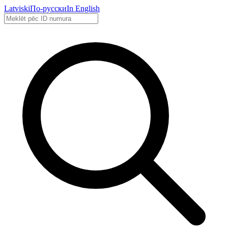
Latviski
По-русски
In English