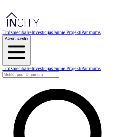
Tirdzniecība
Īre
Investīcijas
Jaunie Projekti
Par mums
Atvērt izvēlni
Tirdzniecība
Īre
Investīcijas
Jaunie Projekti
Par mums