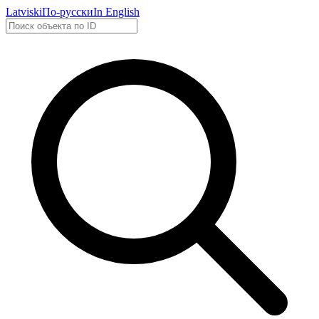
Latviski
По-русски
In English