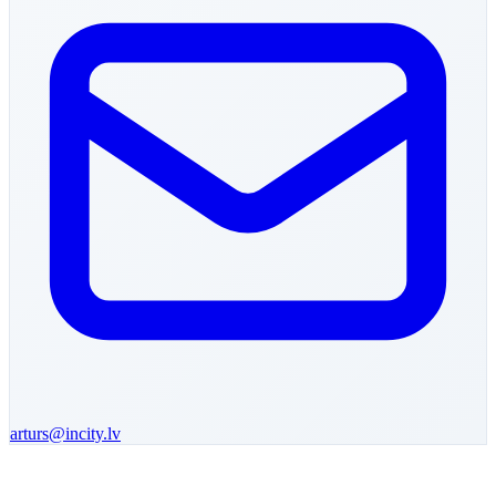
arturs
@incity.lv