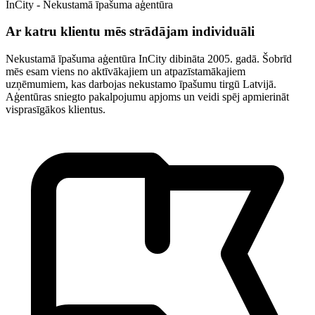
InCity - Nekustamā īpašuma aģentūra
Ar katru klientu mēs strādājam individuāli
Nekustamā īpašuma aģentūra InCity dibināta 2005. gadā. Šobrīd
mēs esam viens no aktīvākajiem un atpazīstamākajiem
uzņēmumiem, kas darbojas nekustamo īpašumu tirgū Latvijā.
Aģentūras sniegto pakalpojumu apjoms un veidi spēj apmierināt
visprasīgākos klientus.