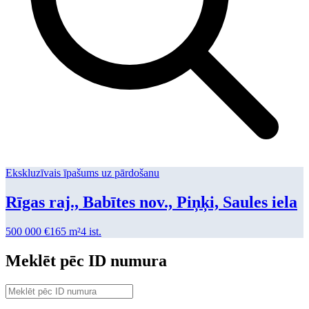
Ekskluzīvais īpašums uz pārdošanu
Rīgas raj., Babītes nov., Piņķi, Saules iela
500 000
€
165 m²
4
ist.
Meklēt pēc ID numura