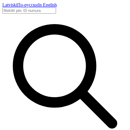
Latviski
По-русски
In English