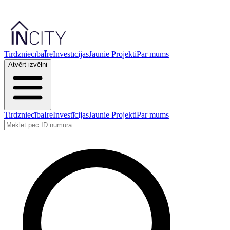
Tirdzniecība
Īre
Investīcijas
Jaunie Projekti
Par mums
Atvērt izvēlni
Tirdzniecība
Īre
Investīcijas
Jaunie Projekti
Par mums