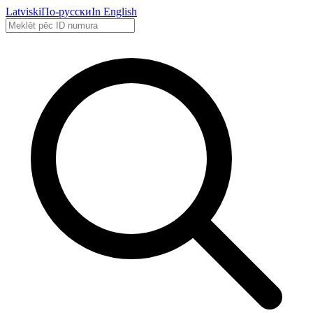
Latviski
По-русски
In English