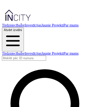
Tirdzniecība
Īre
Investīcijas
Jaunie Projekti
Par mums
Atvērt izvēlni
Tirdzniecība
Īre
Investīcijas
Jaunie Projekti
Par mums