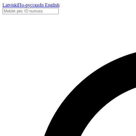
Latviski
По-русски
In English