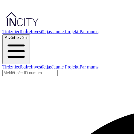
Tirdzniecība
Īre
Investīcijas
Jaunie Projekti
Par mums
Atvērt izvēlni
Tirdzniecība
Īre
Investīcijas
Jaunie Projekti
Par mums