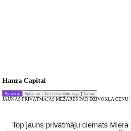
Hanza Capital
Apraksts
Apkārtne
Tehniskā informācija
Cenas
JAUNAS PRIVĀTMĀJAS MEŽĀRĒS PAR DZĪVOKĻA CENU!
Top jauns privātmāju ciemats Miera