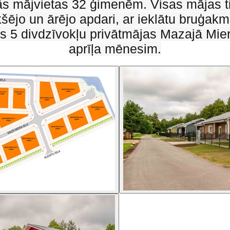
ās mājvietas 32 ģimenēm. Visas mājas t
kšējo un ārējo apdari, ar ieklātu bruģakm
mās 5 divdzīvokļu privātmājas Mazajā Mier
aprīļa mēnesim.