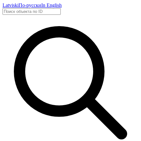
Latviski
По-русски
In English