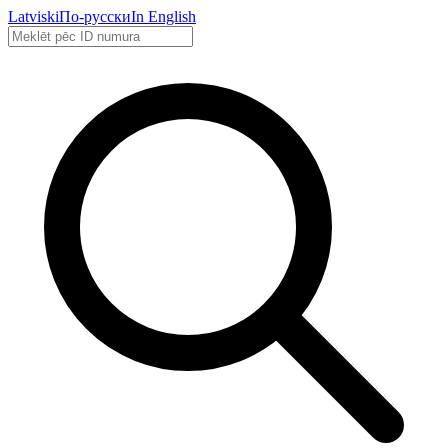
Latviski
По-русски
In English