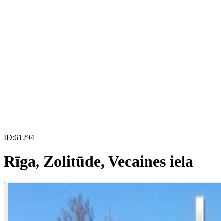
ID:
61294
Rīga, Zolitūde, Vecaines iela