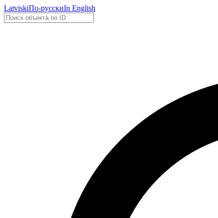
Latviski
По-русски
In English