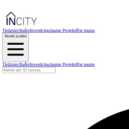
Tirdzniecība
Īre
Investīcijas
Jaunie Projekti
Par mums
Atvērt izvēlni
Tirdzniecība
Īre
Investīcijas
Jaunie Projekti
Par mums