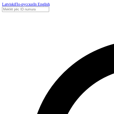
Latviski
По-русски
In English