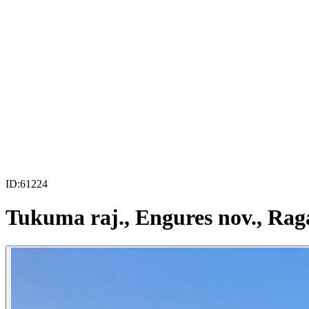
ID:
61224
Tukuma raj., Engures nov., Raga