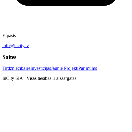
E-pasts
info@incity.lv
Saites
Tirdzniecība
Īre
Investīcijas
Jaunie Projekti
Par mums
InCity SIA - Visas tiesības ir aizsargātas