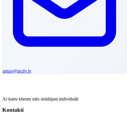
arturs
@incity.lv
Ar katru klientu mēs strādājam individuāli
Kontakti