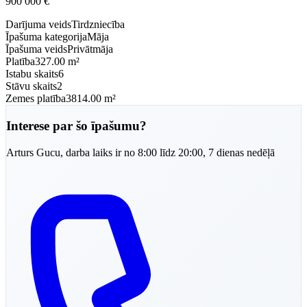
900 000
€
Darījuma veids
Tirdzniecība
Īpašuma kategorija
Māja
Īpašuma veids
Privātmāja
Platība
327.00 m²
Istabu skaits
6
Stāvu skaits
2
Zemes platība
3814.00 m²
Interese par šo īpašumu?
Arturs
Gucu
,
darba laiks ir no 8:00 līdz 20:00, 7 dienas nedēļā