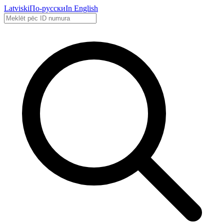
Latviski
По-русски
In English