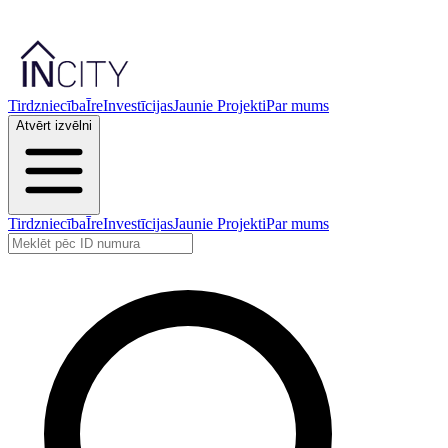
Tirdzniecība
Īre
Investīcijas
Jaunie Projekti
Par mums
Atvērt izvēlni
Tirdzniecība
Īre
Investīcijas
Jaunie Projekti
Par mums