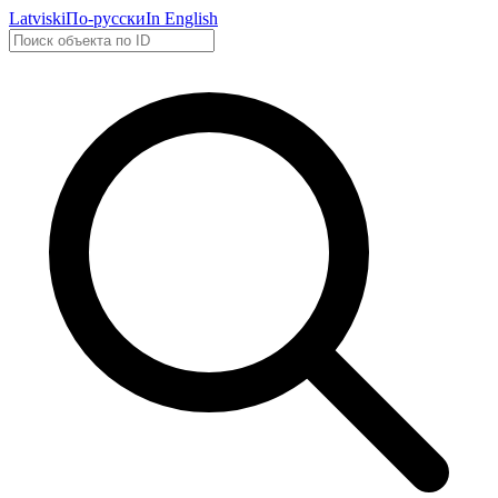
Latviski
По-русски
In English