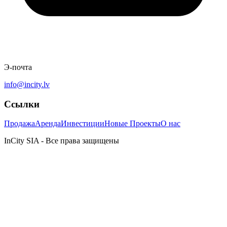
Э-почта
info@incity.lv
Ссылки
Продажа
Аренда
Инвестиции
Новые Проекты
О нас
InCity SIA - Все права защищены