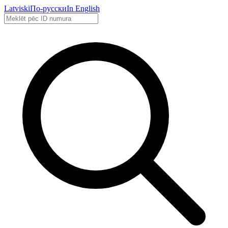
Latviski
По-русски
In English