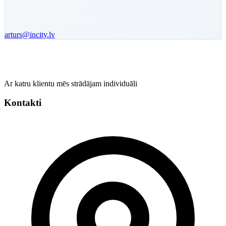
arturs
@incity.lv
Ar katru klientu mēs strādājam individuāli
Kontakti