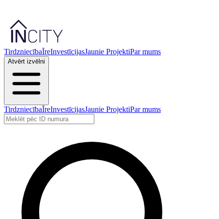
Tirdzniecība
Īre
Investīcijas
Jaunie Projekti
Par mums
Atvērt izvēlni
Tirdzniecība
Īre
Investīcijas
Jaunie Projekti
Par mums