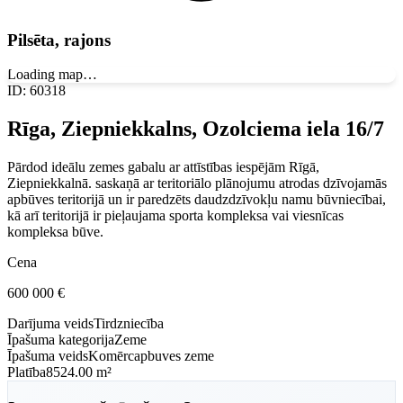
Pilsēta, rajons
Loading map…
ID
:
60318
Rīga, Ziepniekkalns, Ozolciema iela 16/7
Pārdod ideālu zemes gabalu ar attīstības iespējām Rīgā,
Ziepniekkalnā. saskaņā ar teritoriālo plānojumu atrodas dzīvojamās
apbūves teritorijā un ir paredzēts daudzdzīvokļu namu būvniecībai,
kā arī teritorijā ir pieļaujama sporta kompleksa vai viesnīcas
kompleksa būve.
Cena
600 000
€
Darījuma veids
Tirdzniecība
Īpašuma kategorija
Zeme
Īpašuma veids
Komērcapbuves zeme
Platība
8524.00 m²