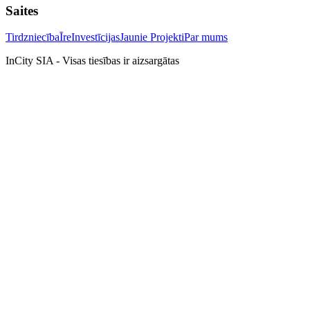
Saites
Tirdzniecība
Īre
Investīcijas
Jaunie Projekti
Par mums
InCity SIA - Visas tiesības ir aizsargātas