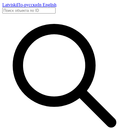
Latviski
По-русски
In English