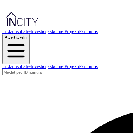
Tirdzniecība
Īre
Investīcijas
Jaunie Projekti
Par mums
Atvērt izvēlni
Tirdzniecība
Īre
Investīcijas
Jaunie Projekti
Par mums