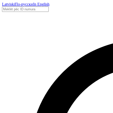
Latviski
По-русски
In English