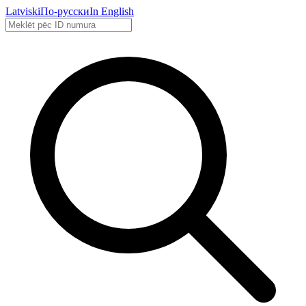
Latviski
По-русски
In English