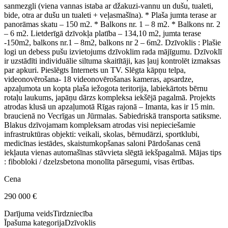
sanmezgli (viena vannas istaba ar džakuzi-vannu un dušu, tualeti,
bide, otra ar dušu un tualeti + veļasmašīna). * Plaša jumta terase ar
panorāmas skatu – 150 m2. * Balkons nr. 1 – 8 m2. * Balkons nr. 2
– 6 m2. Lietderīgā dzīvokļa platība – 134,10 m2, jumta terase
-150m2, balkons nr.1 – 8m2, balkons nr 2 – 6m2. Dzīvoklis : Plašie
logi un debess pušu izvietojums dzīvoklim rada mājīgumu. Dzīvoklī
ir uzstādīti individuālie siltuma skaitītāji, kas ļauj kontrolēt izmaksas
par apkuri. Pieslēgts Internets un TV. Slēgta kāpņu telpa,
videonovērošana- 18 videonovērošanas kameras, apsardze,
apzaļumota un kopta plaša iežogota teritorija, labiekārtots bērnu
rotaļu laukums, japāņu dārzs kompleksa iekšējā pagalmā. Projekts
atrodas klusā un apzaļumotā Rīgas rajonā – Imanta, kas ir 15 min.
braucienā no Vecrīgas un Jūrmalas. Sabiedriskā transporta satiksme.
Blakus dzīvojamam kompleksam atrodas visi nepieciešamie
infrastruktūras objekti: veikali, skolas, bērnudārzi, sportklubi,
medicīnas iestādes, skaistumkopšanas saloni Pārdošanas cenā
iekļauta vienas automašīnas stāvvieta slēgtā iekšpagalmā. Mājas tips
: fibobloki / dzelzsbetona monolīta pārsegumi, visas ērtības.
Cena
290 000
€
Darījuma veids
Tirdzniecība
Īpašuma kategorija
Dzīvoklis