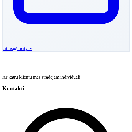
arturs
@incity.lv
Ar katru klientu mēs strādājam individuāli
Kontakti