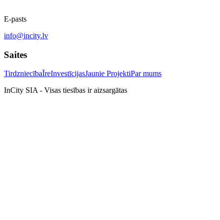
E-pasts
info@incity.lv
Saites
Tirdzniecība
Īre
Investīcijas
Jaunie Projekti
Par mums
InCity SIA - Visas tiesības ir aizsargātas