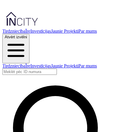
Tirdzniecība
Īre
Investīcijas
Jaunie Projekti
Par mums
Atvērt izvēlni
Tirdzniecība
Īre
Investīcijas
Jaunie Projekti
Par mums