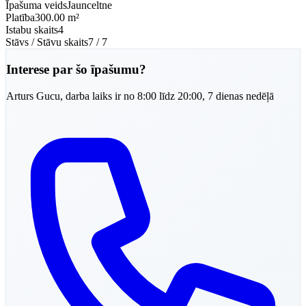
Īpašuma veids
Jaunceltne
Platība
300.00 m²
Istabu skaits
4
Stāvs / Stāvu skaits
7 / 7
Interese par šo īpašumu?
Arturs
Gucu
,
darba laiks ir no 8:00 līdz 20:00, 7 dienas nedēļā