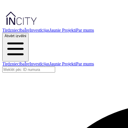
Tirdzniecība
Īre
Investīcijas
Jaunie Projekti
Par mums
Atvērt izvēlni
Tirdzniecība
Īre
Investīcijas
Jaunie Projekti
Par mums