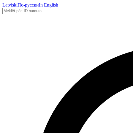
Latviski
По-русски
In English