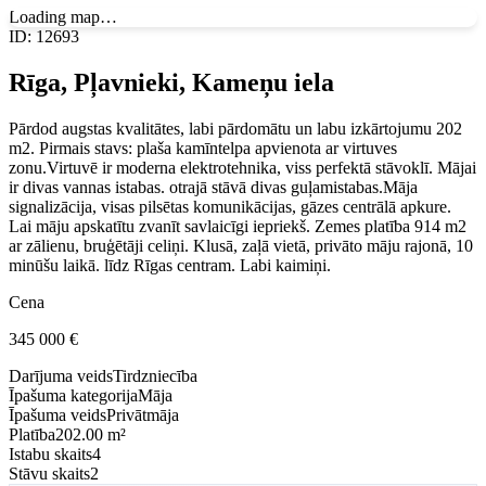
Loading map…
ID
:
12693
Rīga, Pļavnieki, Kameņu iela
Pārdod augstas kvalitātes, labi pārdomātu un labu izkārtojumu 202
m2. Pirmais stavs: plaša kamīntelpa apvienota ar virtuves
zonu.Virtuvē ir moderna elektrotehnika, viss perfektā stāvoklī. Mājai
ir divas vannas istabas. otrajā stāvā divas guļamistabas.Māja
signalizācija, visas pilsētas komunikācijas, gāzes centrālā apkure.
Lai māju apskatītu zvanīt savlaicīgi iepriekš. Zemes platība 914 m2
ar zālienu, bruģētāji celiņi. Klusā, zaļā vietā, privāto māju rajonā, 10
minūšu laikā. līdz Rīgas centram. Labi kaimiņi.
Cena
345 000
€
Darījuma veids
Tirdzniecība
Īpašuma kategorija
Māja
Īpašuma veids
Privātmāja
Platība
202.00 m²
Istabu skaits
4
Stāvu skaits
2