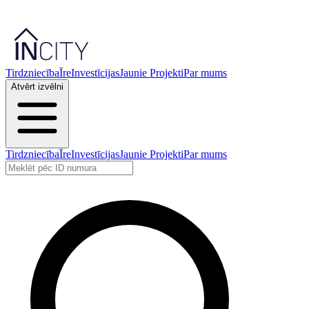
Tirdzniecība
Īre
Investīcijas
Jaunie Projekti
Par mums
Atvērt izvēlni
Tirdzniecība
Īre
Investīcijas
Jaunie Projekti
Par mums