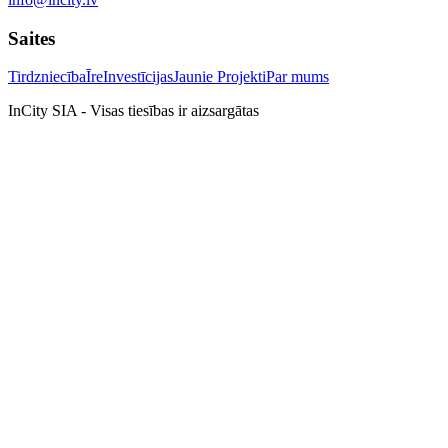
Saites
Tirdzniecība
Īre
Investīcijas
Jaunie Projekti
Par mums
InCity SIA - Visas tiesības ir aizsargātas