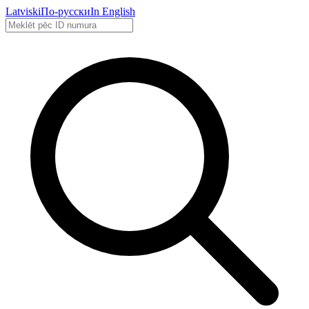
Latviski
По-русски
In English