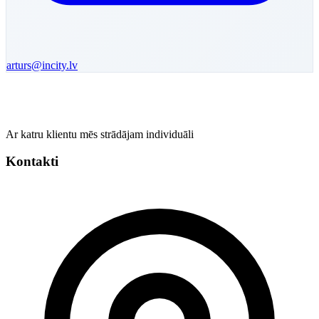
arturs
@incity.lv
Ar katru klientu mēs strādājam individuāli
Kontakti