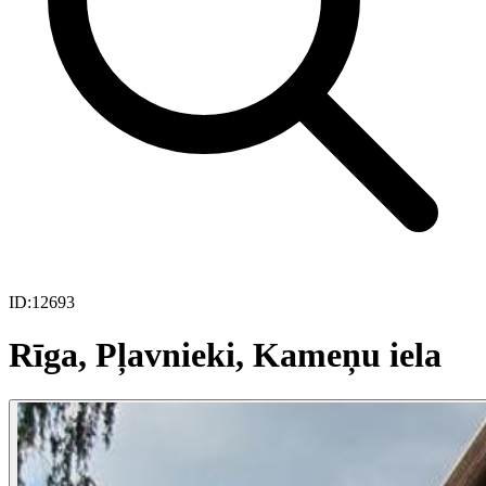
ID:
12693
Rīga, Pļavnieki, Kameņu iela