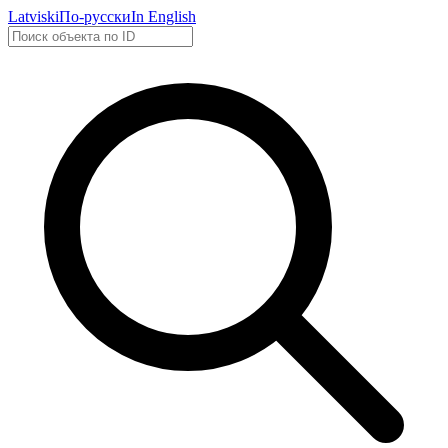
Latviski
По-русски
In English