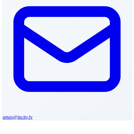
arturs
@incity.lv