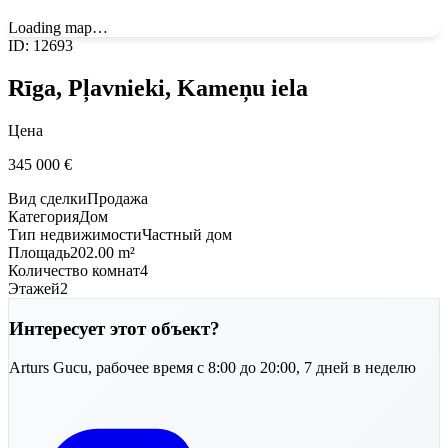
Loading map…
ID
:
12693
Rīga, Pļavnieki, Kameņu iela
Цена
345 000
€
Вид сделки
Продажа
Категория
Дом
Тип недвижимости
Частный дом
Площадь
202.00 m²
Количество комнат
4
Этажей
2
Интересует этот объект?
Arturs
Gucu
,
рабочее время с 8:00 до 20:00, 7 дней в неделю