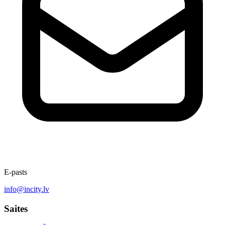
E-pasts
info@incity.lv
Saites