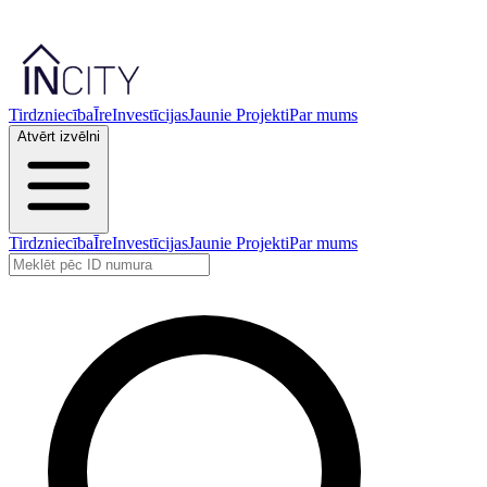
Tirdzniecība
Īre
Investīcijas
Jaunie Projekti
Par mums
Atvērt izvēlni
Tirdzniecība
Īre
Investīcijas
Jaunie Projekti
Par mums