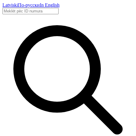
Latviski
По-русски
In English