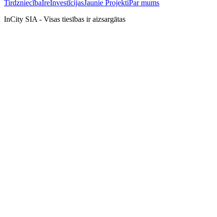
Tirdzniecība
Īre
Investīcijas
Jaunie Projekti
Par mums
InCity SIA - Visas tiesības ir aizsargātas