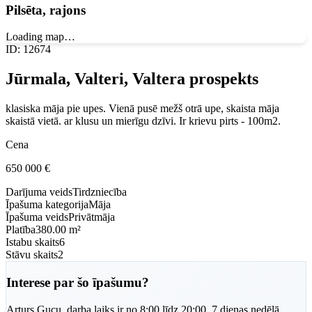
Pilsēta, rajons
Loading map…
ID
:
12674
Jūrmala, Valteri, Valtera prospekts
klasiska māja pie upes. Vienā pusē mežš otrā upe, skaista māja
skaistā vietā. ar klusu un mierīgu dzīvi. Ir krievu pirts - 100m2.
Cena
650 000
€
Darījuma veids
Tirdzniecība
Īpašuma kategorija
Māja
Īpašuma veids
Privātmāja
Platība
380.00 m²
Istabu skaits
6
Stāvu skaits
2
Interese par šo īpašumu?
Arturs
Gucu
,
darba laiks ir no 8:00 līdz 20:00, 7 dienas nedēļā