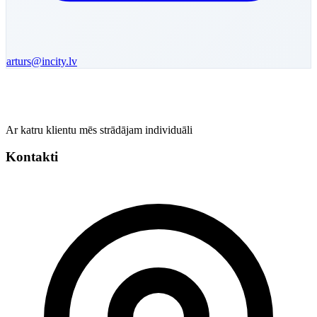
arturs
@incity.lv
Ar katru klientu mēs strādājam individuāli
Kontakti