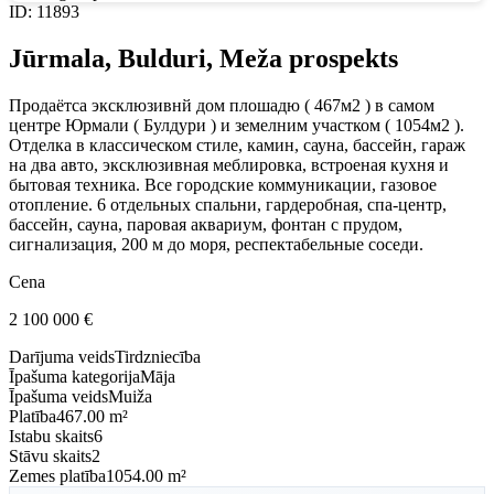
ID
:
11893
Jūrmala, Bulduri, Meža prospekts
Продаётса эксклюзивнй дом плошадю ( 467м2 ) в самом
центре Юрмали ( Булдури ) и земелним участком ( 1054м2 ).
Отделка в классическом стиле, камин, сауна, бассейн, гараж
на два авто, эксклюзивная меблировка, встроеная кухня и
бытовая техника. Все городские коммуникации, газовое
отопление. 6 отдельных спальни, гардеробная, спа-центр,
бассейн, сауна, паровая аквариум, фонтан с прудом,
сигнализация, 200 м до моря, респектабельные соседи.
Cena
2 100 000
€
Darījuma veids
Tirdzniecība
Īpašuma kategorija
Māja
Īpašuma veids
Muiža
Platība
467.00 m²
Istabu skaits
6
Stāvu skaits
2
Zemes platība
1054.00 m²