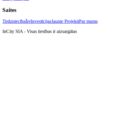
Saites
Tirdzniecība
Īre
Investīcijas
Jaunie Projekti
Par mums
InCity SIA - Visas tiesības ir aizsargātas