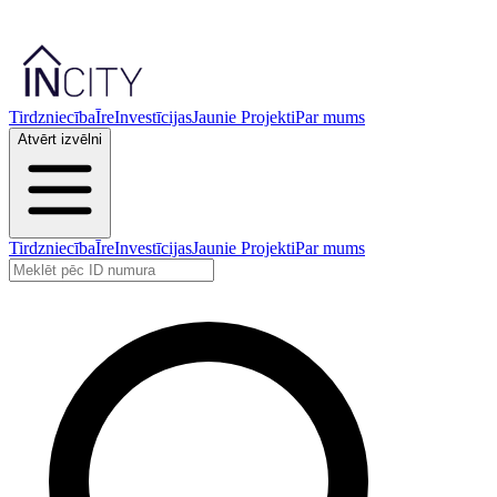
Tirdzniecība
Īre
Investīcijas
Jaunie Projekti
Par mums
Atvērt izvēlni
Tirdzniecība
Īre
Investīcijas
Jaunie Projekti
Par mums