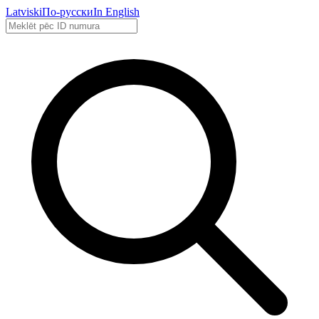
Latviski
По-русски
In English