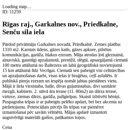
Loading map…
ID
:
11259
Rīgas raj., Garkalnes nov., Priedkalne,
Senču sila iela
Pārdod privātmāju Garkalnes novadā, Priedkalnē. Zemes platība:
1310 m2. Karstais ūdens, gāzes katls, gāzes apkure, pilsētas
komunikācijas, garāža, blakus ezeram. Māja atrodas ļoti gleznainā,
ainaviskā, gaumīgi apzaļumotā, prestižā, slēgtā, apsargājamā ciematā
100 metru attālumā no Baltezera un labā ģeogrāfiskā novietojumā
15 km attālumā līdz Vecrīgai. Ciematā sen pabeigti visi celtniecības
un apzaļumošanas darbi, visas ielas ir bruģētas, ceļš asfaltēts. Ir
publiskā pieeja ezeram un iespēja nomāt jahtas piestātnes vietu.
Mājā ir liela viesistaba, halle, divas guļamistabas, divi sanitārie
mezgli, kabinets. 2. stāvā āra terase (11. 80m2) un dārza terase,
virtuve, ziemas dārzs, garāža, palīgtelpas. Skaisti izbūvēti bēniņi.
Puspagraba telpas ir ar pabeigtu pelēko apdari, bet bez akcenta uz
pielietojumu. Potenciālais pircējs šīs telpas var piemērot
izmantošanai pēc savām vēlmēm. Mājas apdarē izmantoti
augstvērtīgi materiāli gaišos, patīkamos toņos.
Cena