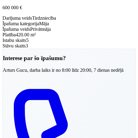
600 000
€
Darījuma veids
Tirdzniecība
Īpašuma kategorija
Māja
Īpašuma veids
Privātmāja
Platība
420.00 m²
Istabu skaits
5
Stāvu skaits
3
Interese par šo īpašumu?
Arturs
Gucu
,
darba laiks ir no 8:00 līdz 20:00, 7 dienas nedēļā