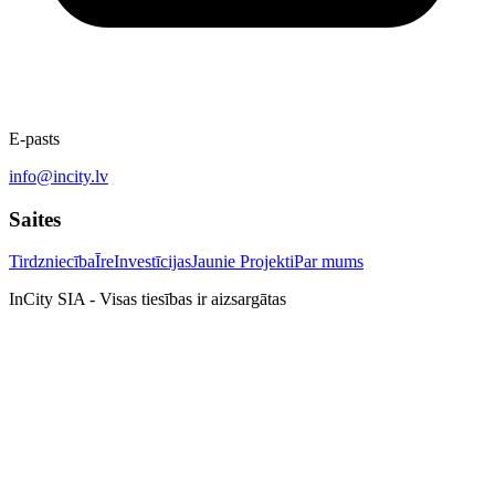
E-pasts
info@incity.lv
Saites
Tirdzniecība
Īre
Investīcijas
Jaunie Projekti
Par mums
InCity SIA - Visas tiesības ir aizsargātas