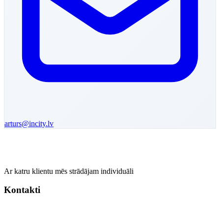
arturs
@incity.lv
Ar katru klientu mēs strādājam individuāli
Kontakti