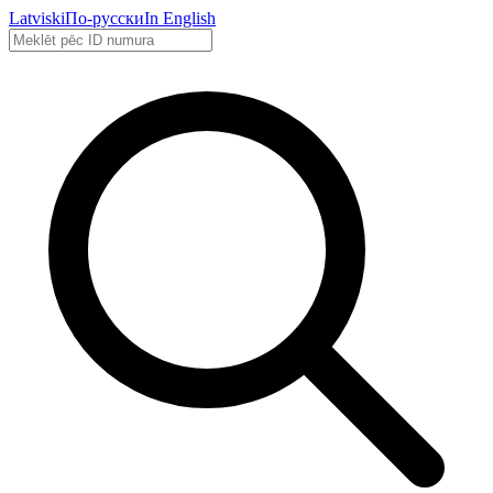
Latviski
По-русски
In English