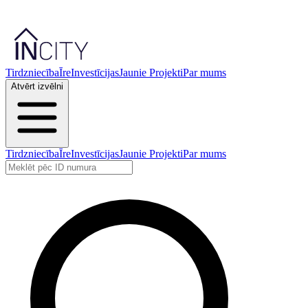
Tirdzniecība
Īre
Investīcijas
Jaunie Projekti
Par mums
Atvērt izvēlni
Tirdzniecība
Īre
Investīcijas
Jaunie Projekti
Par mums