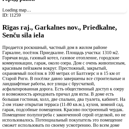
Loading map…
ID
:
11259
Rīgas raj., Garkalnes nov., Priedkalne,
Senču sila iela
Продается роскошный, частный дом в жилом районе
Гаркалне, посёлок Приедкалне. Площадь участка: 1310 м2.
Горячая вода, газовый котел, газовое отопление, городские
коммуникации, гараж, около озера. Дом с очень живописным,
красивым пейзажем вокруг. Престижный, закрытый,
охраняемый посёлок в 100 метрах от Балтэзерс и в 15 км от
Старой Риги. В посёлке давно завершены все строительные и
ландшафтные работы, все улицы с брусчаткой,
асфальтированная дорога. Есть общественный доступ к озеру
и возможность арендовать причал для яхты. В доме есть
большая гостиная, холл, две спальни, два туалета, кабинет. На
2-ом этаже открытая терраса (11-80 кв.м.), кухня, зимний сад,
гараж, подсобные помещения. Красиво построенный чердак.
Помещение полупогреба с законченной серой отделкой, но не
использовалось. Потенциальный покупатель это помещение
сможет использовать по своему усмотрению. Во всем доме