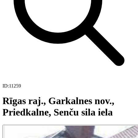
ID:
11259
Rīgas raj., Garkalnes nov.,
Priedkalne, Senču sila iela