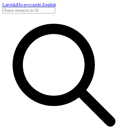
Latviski
По-русски
In English