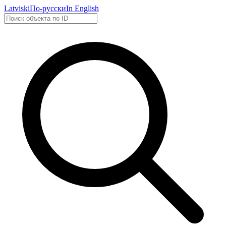
Latviski
По-русски
In English