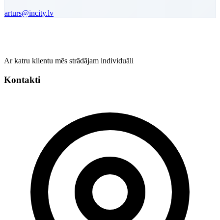
arturs
@incity.lv
Ar katru klientu mēs strādājam individuāli
Kontakti