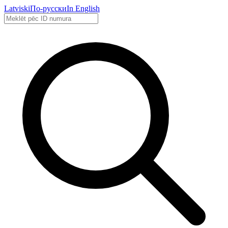
Latviski
По-русски
In English