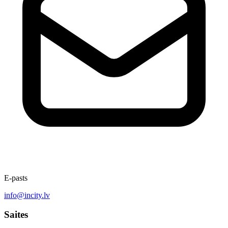
E-pasts
info@incity.lv
Saites