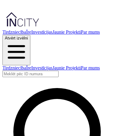
Tirdzniecība
Īre
Investīcijas
Jaunie Projekti
Par mums
Atvērt izvēlni
Tirdzniecība
Īre
Investīcijas
Jaunie Projekti
Par mums