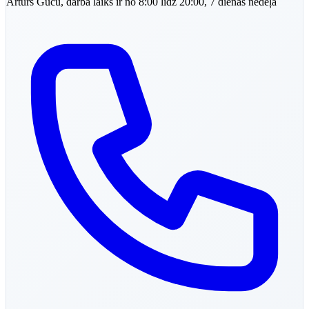
Arturs
Gucu
,
darba laiks ir no 8:00 līdz 20:00, 7 dienas nedēļā