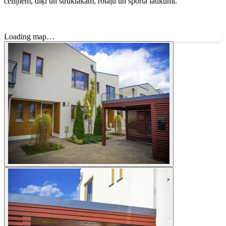
celiņiem, dīķi un strūklakām, rotaļu un sporta laukumi.
Loading map…