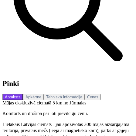
Pinki
Apraksts
Apkārtne
Tehniskā informācija
Cenas
Mājas ekskluzīvā ciematā 5 km no Jūrmalas
Komforts un drošība par ļoti pievilcīgu cenu.
Lielākais Latvijas ciemats - jau apdzīvotas 300 mājas aizsargājama
teritorija, privātais mežs (ieeja ar magnētisko karti), parks ar gājēju