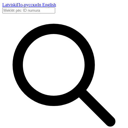
Latviski
По-русски
In English