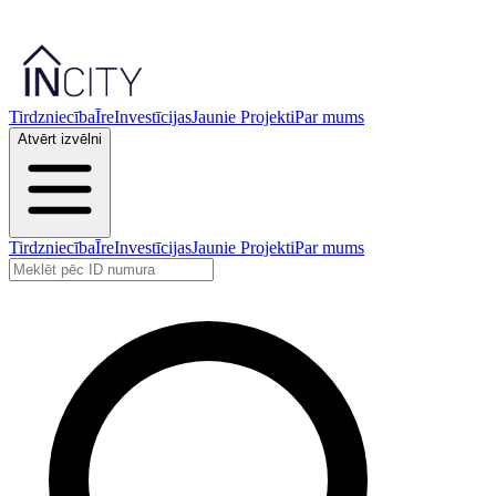
Tirdzniecība
Īre
Investīcijas
Jaunie Projekti
Par mums
Atvērt izvēlni
Tirdzniecība
Īre
Investīcijas
Jaunie Projekti
Par mums