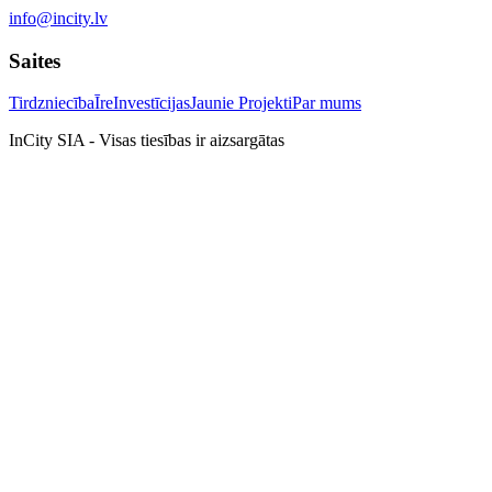
info@incity.lv
Saites
Tirdzniecība
Īre
Investīcijas
Jaunie Projekti
Par mums
InCity SIA - Visas tiesības ir aizsargātas