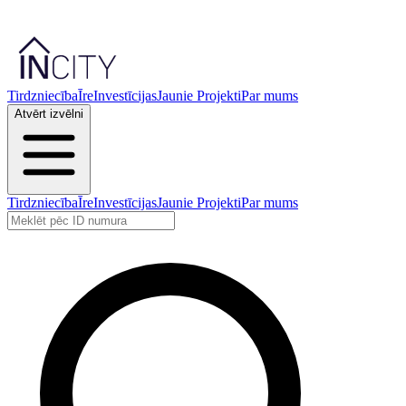
Tirdzniecība
Īre
Investīcijas
Jaunie Projekti
Par mums
Atvērt izvēlni
Tirdzniecība
Īre
Investīcijas
Jaunie Projekti
Par mums