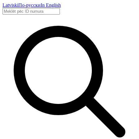
Latviski
По-русски
In English