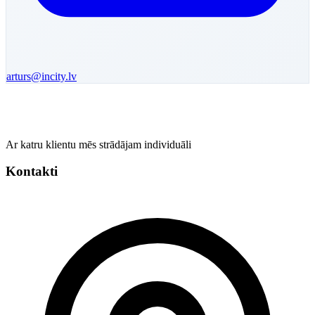
arturs
@incity.lv
Ar katru klientu mēs strādājam individuāli
Kontakti