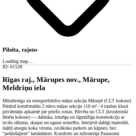
Pilsēta, rajons
Loading map…
ID
:
61528
Rīgas raj., Mārupes nov., Mārupe,
Meldriņu iela
Mūsdienīga un energoefektīva mājas sekcija Mārupē (CLT koksne)
Pārdod komfortablu 2 stāvu mājas sekciju 110 m² / 4 istabas klusā
privātmāju apkaimē pie priežu zonas. Būvēta no CLT (krusteniski
līmēta koksne) — dabiska, izturīga un ilgmūžīga konstrukcija ar
izcilu siltuma, skaņas un uguns noturību. Interjerā dabīgi materiāli,
daļēji atsegta koka virsma, ozolkoka parkets un kāpnes, bez
“peldošajiem” laminātiem. Komforts un inženierija Panasonic