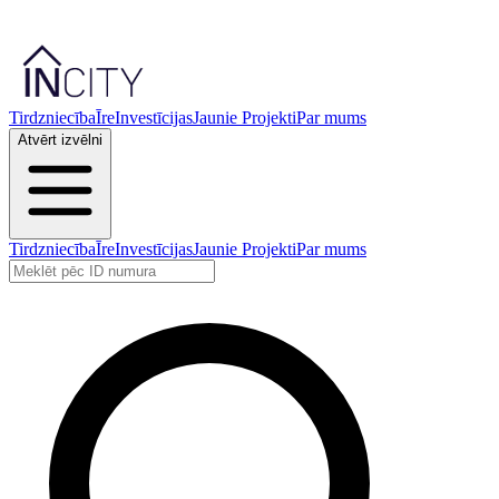
Tirdzniecība
Īre
Investīcijas
Jaunie Projekti
Par mums
Atvērt izvēlni
Tirdzniecība
Īre
Investīcijas
Jaunie Projekti
Par mums