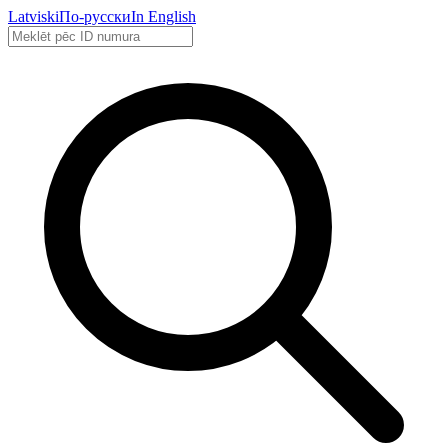
Latviski
По-русски
In English