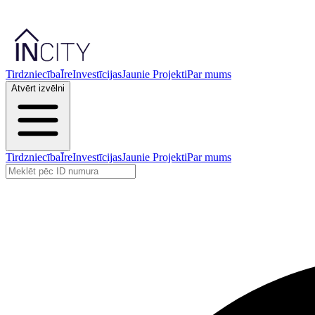
Tirdzniecība
Īre
Investīcijas
Jaunie Projekti
Par mums
Atvērt izvēlni
Tirdzniecība
Īre
Investīcijas
Jaunie Projekti
Par mums