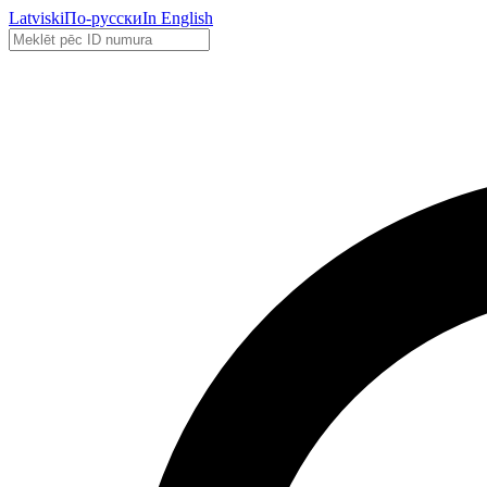
Latviski
По-русски
In English