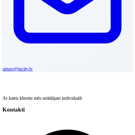
arturs
@incity.lv
Ar katru klientu mēs strādājam individuāli
Kontakti