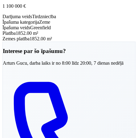
1 100 000
€
Darījuma veids
Tirdzniecība
Īpašuma kategorija
Zeme
Īpašuma veids
Greenfield
Platība
1852.00 m²
Zemes platība
1852.00 m²
Interese par šo īpašumu?
Arturs
Gucu
,
darba laiks ir no 8:00 līdz 20:00, 7 dienas nedēļā