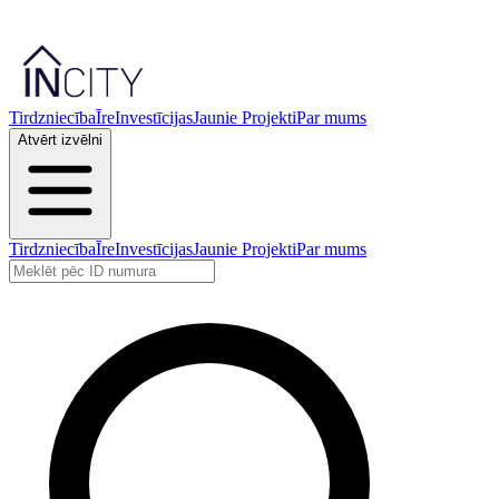
Tirdzniecība
Īre
Investīcijas
Jaunie Projekti
Par mums
Atvērt izvēlni
Tirdzniecība
Īre
Investīcijas
Jaunie Projekti
Par mums