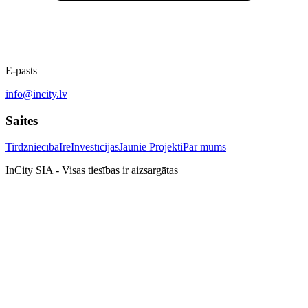
E-pasts
info@incity.lv
Saites
Tirdzniecība
Īre
Investīcijas
Jaunie Projekti
Par mums
InCity SIA - Visas tiesības ir aizsargātas