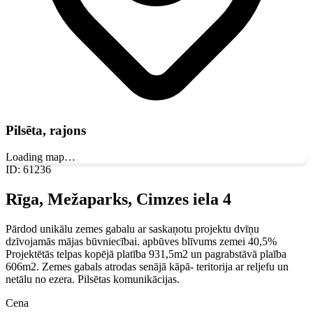
Pilsēta, rajons
Loading map…
ID
:
61236
Rīga, Mežaparks, Cimzes iela 4
Pārdod unikālu zemes gabalu ar saskaņotu projektu dvīņu
dzīvojamās mājas būvniecībai. apbūves blīvums zemei 40,5%
Projektētās telpas kopējā platība 931,5m2 un pagrabstāvā plaība
606m2. Zemes gabals atrodas senājā kāpā- teritorija ar reljefu un
netālu no ezera. Pilsētas komunikācijas.
Cena