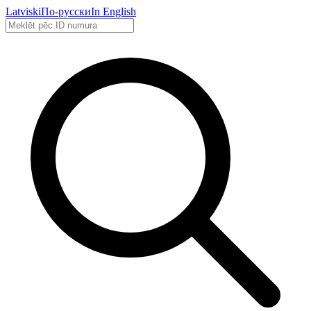
Latviski
По-русски
In English