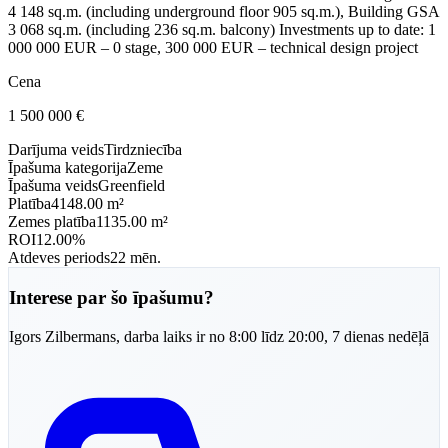
4 148 sq.m. (including underground floor 905 sq.m.), Building GSA
3 068 sq.m. (including 236 sq.m. balcony) Investments up to date: 1
000 000 EUR – 0 stage, 300 000 EUR – technical design project
Cena
1 500 000
€
Darījuma veids
Tirdzniecība
Īpašuma kategorija
Zeme
Īpašuma veids
Greenfield
Platība
4148.00 m²
Zemes platība
1135.00 m²
ROI
12.00%
Atdeves periods
22 mēn.
Interese par šo īpašumu?
Igors
Zilbermans
,
darba laiks ir no 8:00 līdz 20:00, 7 dienas nedēļā