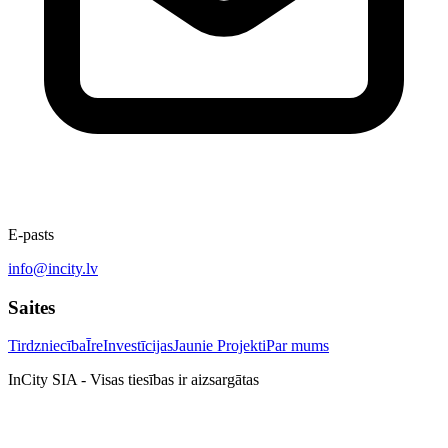
E-pasts
info@incity.lv
Saites
Tirdzniecība
Īre
Investīcijas
Jaunie Projekti
Par mums
InCity SIA - Visas tiesības ir aizsargātas