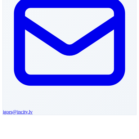
igors
@incity.lv