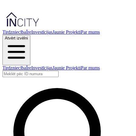
Tirdzniecība
Īre
Investīcijas
Jaunie Projekti
Par mums
Atvērt izvēlni
Tirdzniecība
Īre
Investīcijas
Jaunie Projekti
Par mums