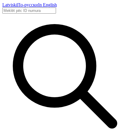
Latviski
По-русски
In English