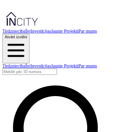
Tirdzniecība
Īre
Investīcijas
Jaunie Projekti
Par mums
Atvērt izvēlni
Tirdzniecība
Īre
Investīcijas
Jaunie Projekti
Par mums