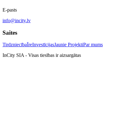
E-pasts
info@incity.lv
Saites
Tirdzniecība
Īre
Investīcijas
Jaunie Projekti
Par mums
InCity SIA - Visas tiesības ir aizsargātas