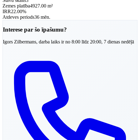
Stāvu skaits
3
Zemes platība
4927.00 m²
IRR
22.00%
Atdeves periods
36 mēn.
Interese par šo īpašumu?
Igors
Zilbermans
,
darba laiks ir no 8:00 līdz 20:00, 7 dienas nedēļā