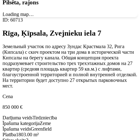
Pilsēta, rajons
Loading map…
ID
:
60713
Rīga, Ķīpsala, Zvejnieku iela 7
Земельный участок по адресу Зундас Крастмала 32, Рига
(Кипсала) с скич проектом на три дома в исторической части
Кипсалы на берегу канала. Общая концепция проекта
подразумевает строительство трех трехэтажных домов на 27
квартир (средняя площадь квартир 59 кв.м.) с лифтами,
благоустроенной территорией и полной внутренней отделкой.
На территории будет доступно 27 открытых парковочных
мест.
Cena
850 000
€
Darījuma veids
Tirdzniecība
Īpašuma kategorija
Zeme
Īpašuma veids
Greenfield
Platība
1803.00 m²