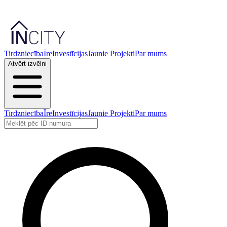
Tirdzniecība
Īre
Investīcijas
Jaunie Projekti
Par mums
Atvērt izvēlni
Tirdzniecība
Īre
Investīcijas
Jaunie Projekti
Par mums