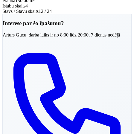
Platība
130.00 m²
Istabu skaits
4
Stāvs / Stāvu skaits
12 / 24
Interese par šo īpašumu?
Arturs
Gucu
,
darba laiks ir no 8:00 līdz 20:00, 7 dienas nedēļā