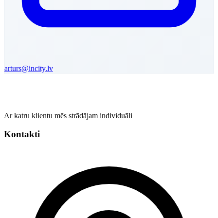
arturs
@incity.lv
Ar katru klientu mēs strādājam individuāli
Kontakti