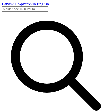
Latviski
По-русски
In English