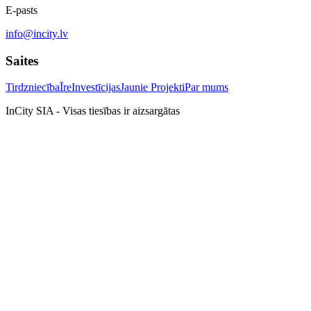
E-pasts
info@incity.lv
Saites
Tirdzniecība
Īre
Investīcijas
Jaunie Projekti
Par mums
InCity SIA - Visas tiesības ir aizsargātas