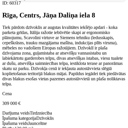
ID
:
60317
Rīga, Centrs, Jāņa Daliņa iela 8
Tiek pārdots dzīvoklis ar augstas kvalitātes iekšējo apdari - koka
parketa grīdas, Itālija ražotie iebūvētie skapi ar ergonomisko
plānojumu, Scavolini virtuve ar Siemens tehniku (ledusskapis,
cepeškrāsns, trauku mazgājama mašīna, indukcijas plīts virsma),
mēbeles no vadošiem Eiropas ražotājiem. Dzīvoklī ir plaša
dzīvojama zona, guļamistaba ar atsevišķu vannasistabu un
labiekārtotu garderobes telpu, divas atsevišķas istabas, viesu tualete
ar dušu, atsevišķa saimniecības telpa, iestiklota terase ar panorāmas
skatu uz parku. Dzīvokļa cenā ir iekļauta autostāvvieta slēgtā
koplietošanas teritorijā blakus mājai. Papildus iegādei tiek piedāvātas
divas blakus esošas vietas pazemes autostāvvietā un plaša noliktavas
telpa.
Cena
309 000
€
Darījuma veids
Tirdzniecība
Īpašuma kategorija
Dzīvoklis
Īpašuma veids
Jaunceltne