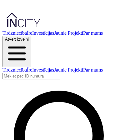
Tirdzniecība
Īre
Investīcijas
Jaunie Projekti
Par mums
Atvērt izvēlni
Tirdzniecība
Īre
Investīcijas
Jaunie Projekti
Par mums