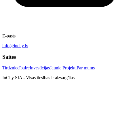
E-pasts
info@incity.lv
Saites
Tirdzniecība
Īre
Investīcijas
Jaunie Projekti
Par mums
InCity SIA - Visas tiesības ir aizsargātas