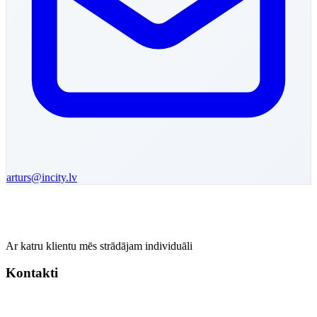
arturs
@incity.lv
Ar katru klientu mēs strādājam individuāli
Kontakti