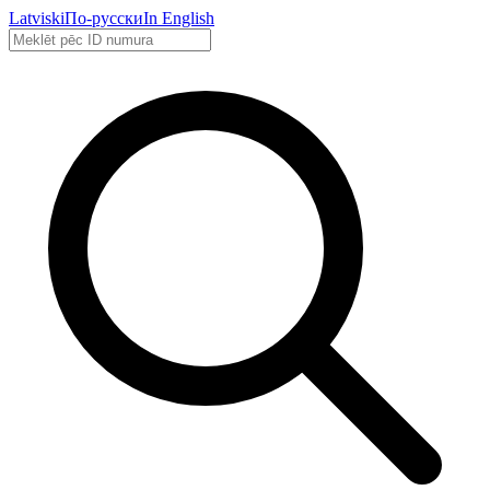
Latviski
По-русски
In English