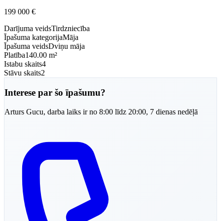
199 000
€
Darījuma veids
Tirdzniecība
Īpašuma kategorija
Māja
Īpašuma veids
Dviņu māja
Platība
140.00 m²
Istabu skaits
4
Stāvu skaits
2
Interese par šo īpašumu?
Arturs
Gucu
,
darba laiks ir no 8:00 līdz 20:00, 7 dienas nedēļā