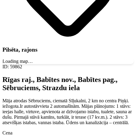
Pilsēta, rajons
Loading map…
ID
:
59862
Rīgas raj., Babītes nov., Babītes pag.,
Sēbruciems, Strazdu iela
Māja atrodas Sēbruciems, ciematā Sīļukalni, 2 km no centra Piņķi.
iežogota.Ir autostāvvieta 2 automašīnām. Mājas plānojums: 1 stāvs:
ieejas halle, virtuve, apvienota ar dzīvojamo istabu, tualete, sauna ar
dušu. Pirmajā stāvā kamīns, turklāt, ir terase (17 kv.m.). 2 stāvs: 3
atsevišķas istabas, vannas istaba. Ūdens un kanalizācija – centrālā.
Cena