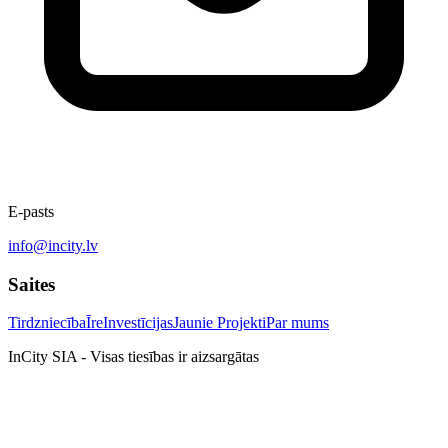
E-pasts
info@incity.lv
Saites
Tirdzniecība
Īre
Investīcijas
Jaunie Projekti
Par mums
InCity SIA - Visas tiesības ir aizsargātas