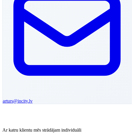
arturs
@incity.lv
Ar katru klientu mēs strādājam individuāli