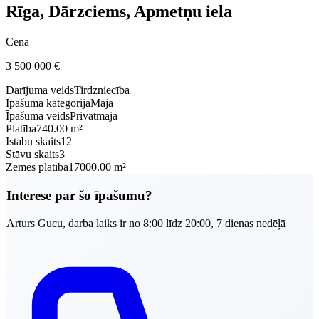
Rīga, Dārzciems, Apmetņu iela
Cena
3 500 000
€
Darījuma veids
Tirdzniecība
Īpašuma kategorija
Māja
Īpašuma veids
Privātmāja
Platība
740.00 m²
Istabu skaits
12
Stāvu skaits
3
Zemes platība
17000.00 m²
Interese par šo īpašumu?
Arturs
Gucu
,
darba laiks ir no 8:00 līdz 20:00, 7 dienas nedēļā