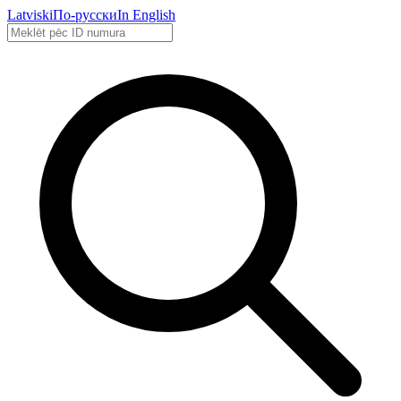
Latviski
По-русски
In English