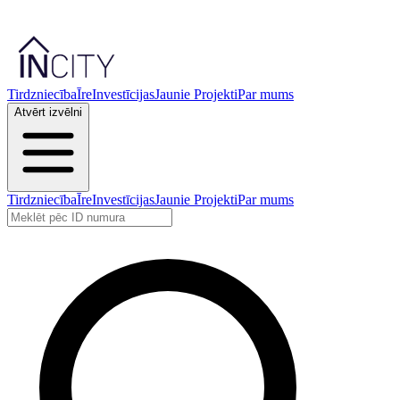
Tirdzniecība
Īre
Investīcijas
Jaunie Projekti
Par mums
Atvērt izvēlni
Tirdzniecība
Īre
Investīcijas
Jaunie Projekti
Par mums