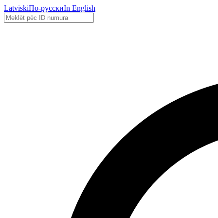
Latviski
По-русски
In English