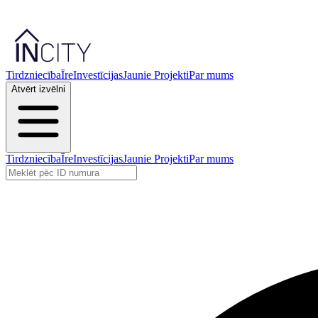
Tirdzniecība
Īre
Investīcijas
Jaunie Projekti
Par mums
Atvērt izvēlni
Tirdzniecība
Īre
Investīcijas
Jaunie Projekti
Par mums