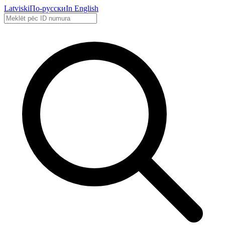
Latviski
По-русски
In English