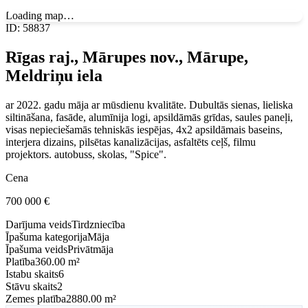
Loading map…
ID
:
58837
Rīgas raj., Mārupes nov., Mārupe,
Meldriņu iela
ar 2022. gadu māja ar mūsdienu kvalitāte. Dubultās sienas, lieliska
siltināšana, fasāde, alumīnija logi, apsildāmās grīdas, saules paneļi,
visas nepieciešamās tehniskās iespējas, 4x2 apsildāmais baseins,
interjera dizains, pilsētas kanalizācijas, asfaltēts ceļš, filmu
projektors. autobuss, skolas, "Spice".
Cena
700 000
€
Darījuma veids
Tirdzniecība
Īpašuma kategorija
Māja
Īpašuma veids
Privātmāja
Platība
360.00 m²
Istabu skaits
6
Stāvu skaits
2
Zemes platība
2880.00 m²