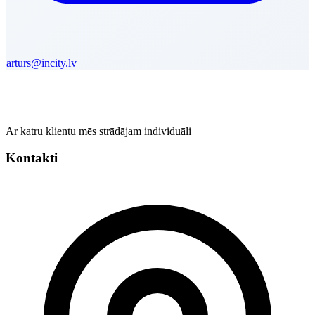
arturs
@incity.lv
Ar katru klientu mēs strādājam individuāli
Kontakti