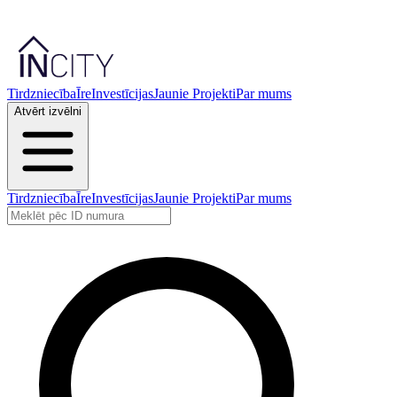
Tirdzniecība
Īre
Investīcijas
Jaunie Projekti
Par mums
Atvērt izvēlni
Tirdzniecība
Īre
Investīcijas
Jaunie Projekti
Par mums