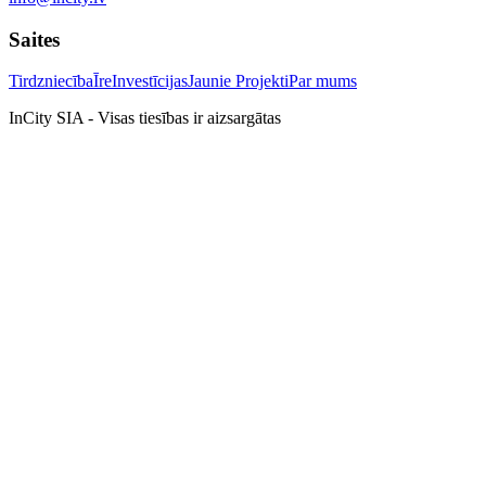
Saites
Tirdzniecība
Īre
Investīcijas
Jaunie Projekti
Par mums
InCity SIA - Visas tiesības ir aizsargātas