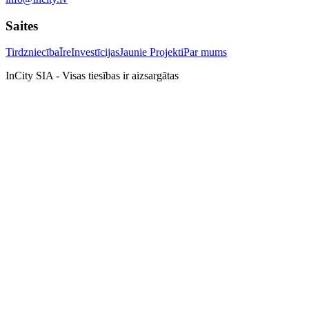
Saites
Tirdzniecība
Īre
Investīcijas
Jaunie Projekti
Par mums
InCity SIA - Visas tiesības ir aizsargātas