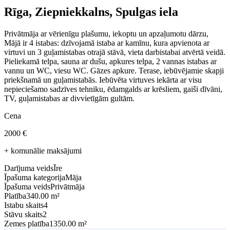
Rīga, Ziepniekkalns, Spulgas iela
Privātmāja ar vērienīgu plašumu, iekoptu un apzaļumotu dārzu,
Mājā ir 4 istabas: dzīvojamā istaba ar kamīnu, kura apvienota ar
virtuvi un 3 guļamistabas otrajā stāvā, vieta darbistabai atvērtā veidā.
Pieliekamā telpa, sauna ar dušu, apkures telpa, 2 vannas istabas ar
vannu un WC, viesu WC. Gāzes apkure. Terase, iebūvējamie skapji
priekšnamā un guļamistabās. Iebūvēta virtuves iekārta ar visu
nepieciešamo sadzīves tehniku, ēdamgalds ar krēsliem, gaiši dīvāni,
TV, guļamistabas ar divvietīgām gultām.
Cena
2000
€
+ komunālie maksājumi
Darījuma veids
Īre
Īpašuma kategorija
Māja
Īpašuma veids
Privātmāja
Platība
340.00 m²
Istabu skaits
4
Stāvu skaits
2
Zemes platība
1350.00 m²