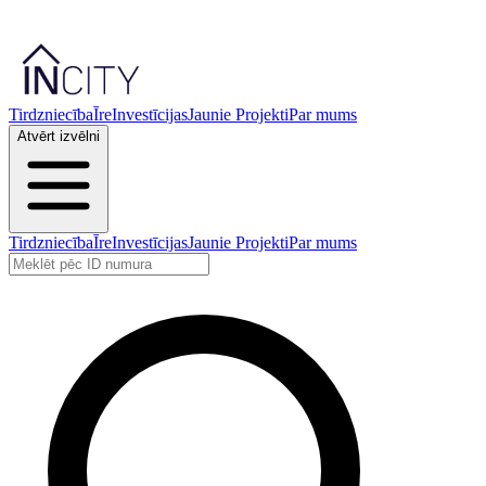
Tirdzniecība
Īre
Investīcijas
Jaunie Projekti
Par mums
Atvērt izvēlni
Tirdzniecība
Īre
Investīcijas
Jaunie Projekti
Par mums