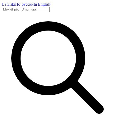
Latviski
По-русски
In English