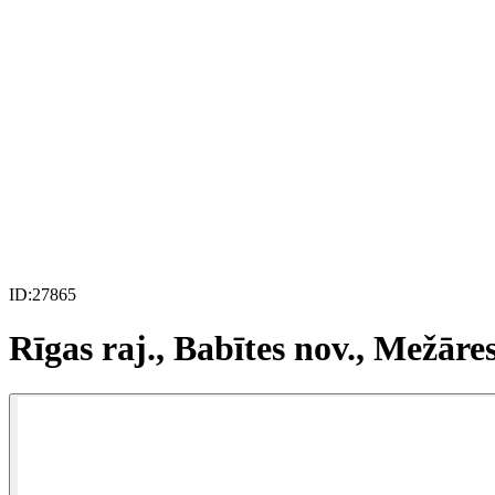
ID:
27865
Rīgas raj., Babītes nov., Mežāres