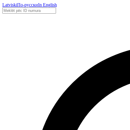
Latviski
По-русски
In English