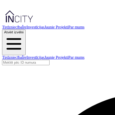
Tirdzniecība
Īre
Investīcijas
Jaunie Projekti
Par mums
Atvērt izvēlni
Tirdzniecība
Īre
Investīcijas
Jaunie Projekti
Par mums