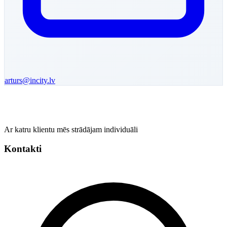
arturs
@incity.lv
Ar katru klientu mēs strādājam individuāli
Kontakti