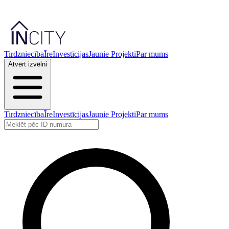
Tirdzniecība
Īre
Investīcijas
Jaunie Projekti
Par mums
Atvērt izvēlni
Tirdzniecība
Īre
Investīcijas
Jaunie Projekti
Par mums