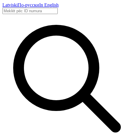
Latviski
По-русски
In English