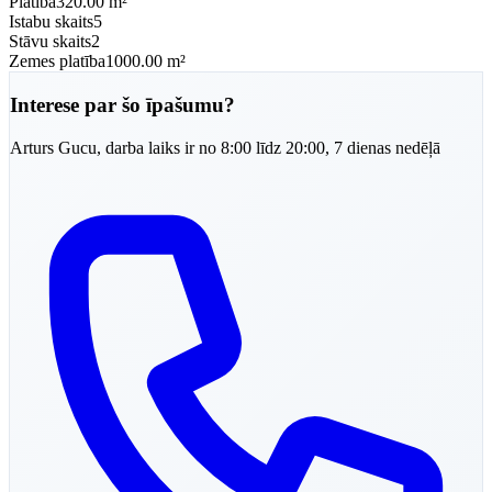
Platība
320.00 m²
Istabu skaits
5
Stāvu skaits
2
Zemes platība
1000.00 m²
Interese par šo īpašumu?
Arturs
Gucu
,
darba laiks ir no 8:00 līdz 20:00, 7 dienas nedēļā