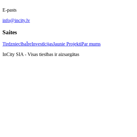
E-pasts
info@incity.lv
Saites
Tirdzniecība
Īre
Investīcijas
Jaunie Projekti
Par mums
InCity SIA - Visas tiesības ir aizsargātas