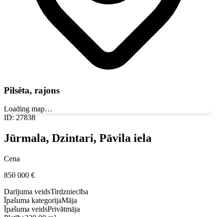
Pilsēta, rajons
Loading map…
ID
:
27838
Jūrmala, Dzintari, Pāvila iela
Cena
850 000
€
Darījuma veids
Tirdzniecība
Īpašuma kategorija
Māja
Īpašuma veids
Privātmāja