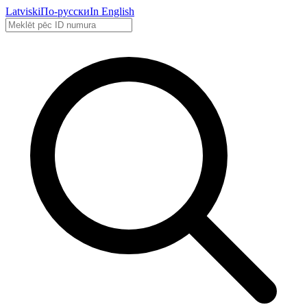
Latviski
По-русски
In English