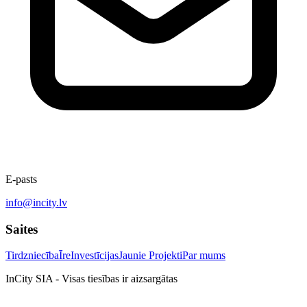
E-pasts
info@incity.lv
Saites
Tirdzniecība
Īre
Investīcijas
Jaunie Projekti
Par mums
InCity SIA - Visas tiesības ir aizsargātas