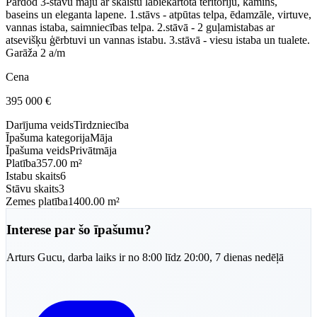
Pārdod 3-stāvu māju ar skaistu labiekārtota teritoriju, kamīns,
baseins un eleganta lapene. 1.stāvs - atpūtas telpa, ēdamzāle, virtuve,
vannas istaba, saimniecības telpa. 2.stāvā - 2 guļamistabas ar
atsevišķu ģērbtuvi un vannas istabu. 3.stāvā - viesu istaba un tualete.
Garāža 2 a/m
Cena
395 000
€
Darījuma veids
Tirdzniecība
Īpašuma kategorija
Māja
Īpašuma veids
Privātmāja
Platība
357.00 m²
Istabu skaits
6
Stāvu skaits
3
Zemes platība
1400.00 m²
Interese par šo īpašumu?
Arturs
Gucu
,
darba laiks ir no 8:00 līdz 20:00, 7 dienas nedēļā