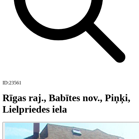
ID:
23561
Rīgas raj., Babītes nov., Piņķi,
Lielpriedes iela