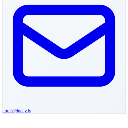
arturs
@incity.lv