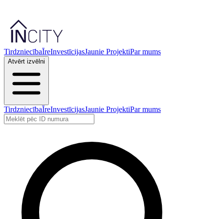
Tirdzniecība
Īre
Investīcijas
Jaunie Projekti
Par mums
Atvērt izvēlni
Tirdzniecība
Īre
Investīcijas
Jaunie Projekti
Par mums