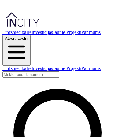
Tirdzniecība
Īre
Investīcijas
Jaunie Projekti
Par mums
Atvērt izvēlni
Tirdzniecība
Īre
Investīcijas
Jaunie Projekti
Par mums