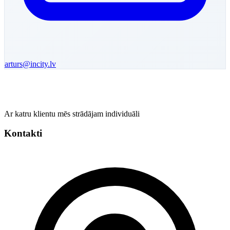
arturs
@incity.lv
Ar katru klientu mēs strādājam individuāli
Kontakti