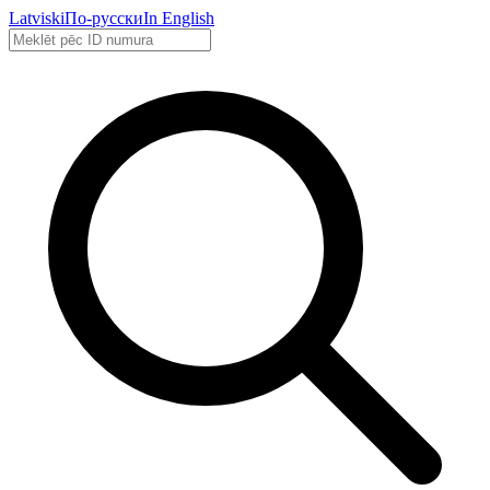
Latviski
По-русски
In English