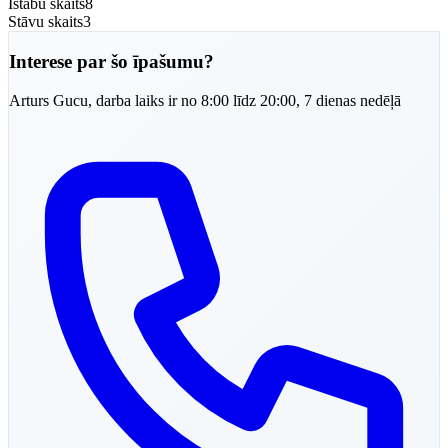
Istabu skaits
8
Stāvu skaits
3
Interese par šo īpašumu?
Arturs
Gucu
,
darba laiks ir no 8:00 līdz 20:00, 7 dienas nedēļā