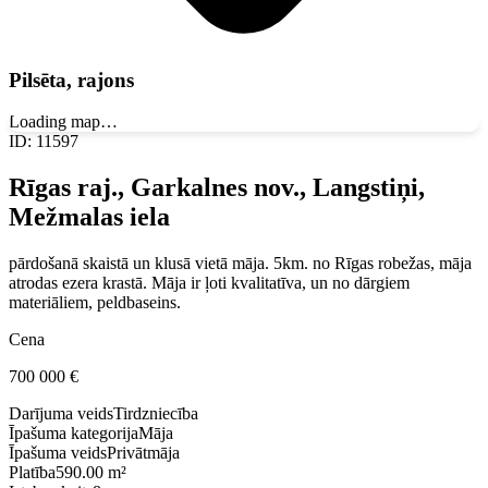
Pilsēta, rajons
Loading map…
ID
:
11597
Rīgas raj., Garkalnes nov., Langstiņi,
Mežmalas iela
pārdošanā skaistā un klusā vietā māja. 5km. no Rīgas robežas, māja
atrodas ezera krastā. Māja ir ļoti kvalitatīva, un no dārgiem
materiāliem, peldbaseins.
Cena
700 000
€
Darījuma veids
Tirdzniecība
Īpašuma kategorija
Māja
Īpašuma veids
Privātmāja
Platība
590.00 m²