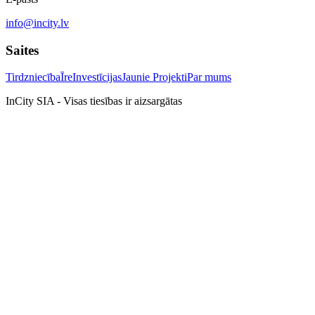
info@incity.lv
Saites
Tirdzniecība
Īre
Investīcijas
Jaunie Projekti
Par mums
InCity SIA - Visas tiesības ir aizsargātas