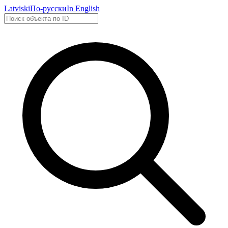
Latviski
По-русски
In English