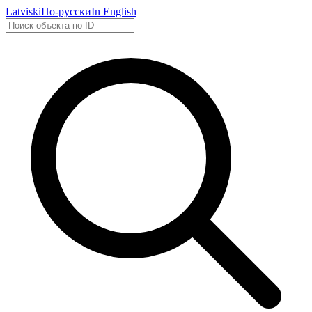
Latviski
По-русски
In English