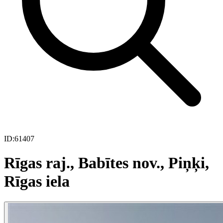
ID:
61407
Rīgas raj., Babītes nov., Piņķi,
Rīgas iela