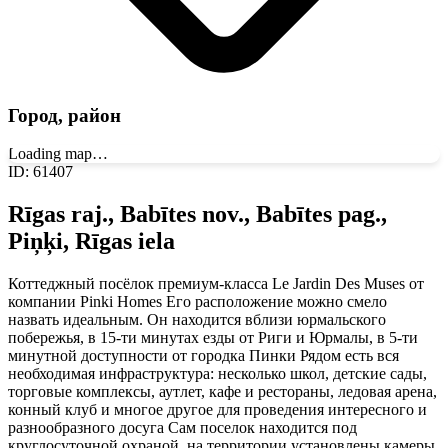
Город, район
Loading map…
ID
:
61407
Rīgas raj., Babītes nov., Babītes pag.,
Piņķi, Rīgas iela
Коттеджный посёлок премиум-класса Le Jardin Des Muses от
компании Pinki Homes Его расположение можно смело
назвать идеальным. Он находится вблизи юрмальского
побережья, в 15-ти минутах езды от Риги и Юрмалы, в 5-ти
минутной доступности от городка Пинки Рядом есть вся
необходимая инфраструктура: несколько школ, детские сады,
торговые комплексы, аутлет, кафе и рестораны, ледовая арена,
конный клуб и многое другое для проведения интересного и
разнообразного досуга Сам поселок находится под
круглосуточной охраной, на территории установлены камеры