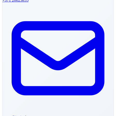
+371
20023855