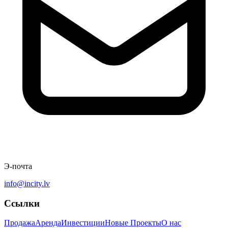
Э-почта
info@incity.lv
Ссылки
Продажа
Аренда
Инвестиции
Новые Проекты
О нас