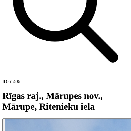
ID:
61406
Rīgas raj., Mārupes nov.,
Mārupe, Ritenieku iela