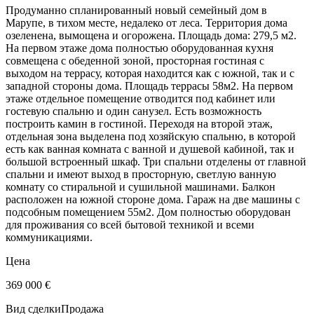
Продуманно спланированный новый семейный дом в
Марупе, в тихом месте, недалеко от леса. Территория дома
озеленена, вымощена и огорожена. Площадь дома: 279,5 м2.
На первом этаже дома полностью оборудованная кухня
совмещена с обеденной зоной, просторная гостиная с
выходом на террасу, которая находится как с южной, так и с
западной стороны дома. Площадь террасы 58м2. На первом
этаже отдельное помещение отводится под кабинет или
гостевую спальню и один санузел. Есть возможность
построить камин в гостиной. Переходя на второй этаж,
отдельная зона выделена под хозяйскую спальню, в которой
есть как ванная комната с ванной и душевой кабиной, так и
большой встроенный шкаф. Три спальни отделены от главной
спальни и имеют выход в просторную, светлую ванную
комнату со стиральной и сушильной машинами. Балкон
расположен на южной стороне дома. Гараж на две машины с
подсобным помещением 55м2. Дом полностью оборудован
для проживания со всей бытовой техникой и всеми
коммуникациями.
Цена
369 000
€
Вид сделки
Продажа