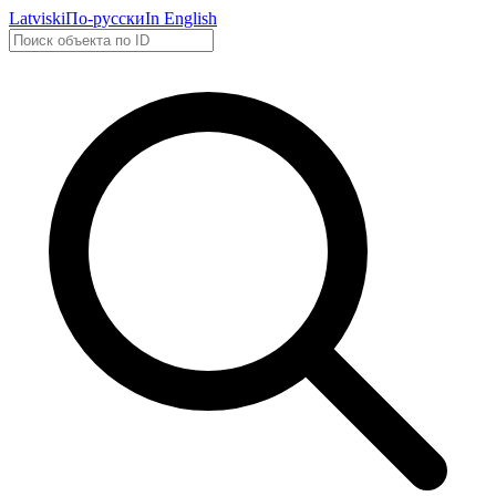
Latviski
По-русски
In English