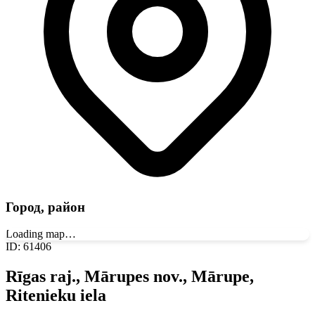
Город, район
Loading map…
ID
:
61406
Rīgas raj., Mārupes nov., Mārupe,
Ritenieku iela