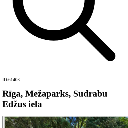
ID:
61403
Rīga, Mežaparks, Sudrabu
Edžus iela