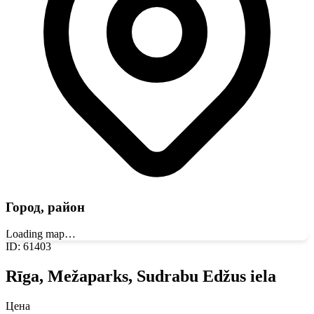
Город, район
Loading map…
ID
:
61403
Rīga, Mežaparks, Sudrabu Edžus iela
Цена