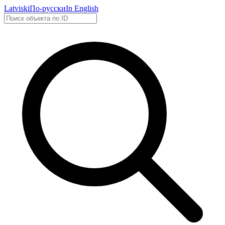
Latviski
По-русски
In English