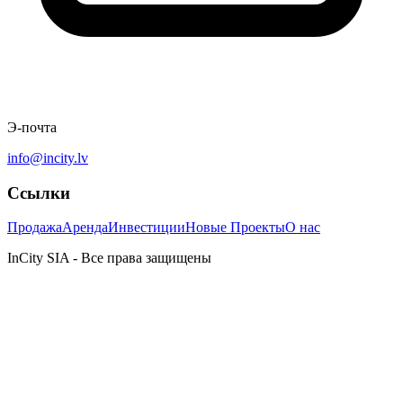
Э-почта
info@incity.lv
Ссылки
Продажа
Аренда
Инвестиции
Новые Проекты
О нас
InCity SIA - Все права защищены