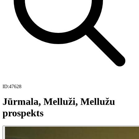
ID:
47628
Jūrmala, Melluži, Mellužu
prospekts