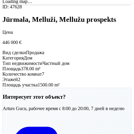
Loading map…
ID
:
47628
Jūrmala, Melluži, Mellužu prospekts
Цена
446 000
€
Вид сделки
Продажа
Категория
Дом
Тип недвижимости
Частный дом
Площадь
378.00 m²
Количество комнат
7
Этажей
2
Площадь участка
1500.00 m²
Интересует этот объект?
Arturs
Gucu
,
рабочее время с 8:00 до 20:00, 7 дней в неделю