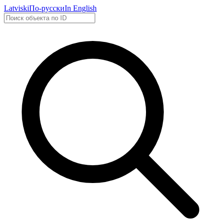
Latviski
По-русски
In English