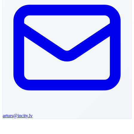
arturs
@incity.lv