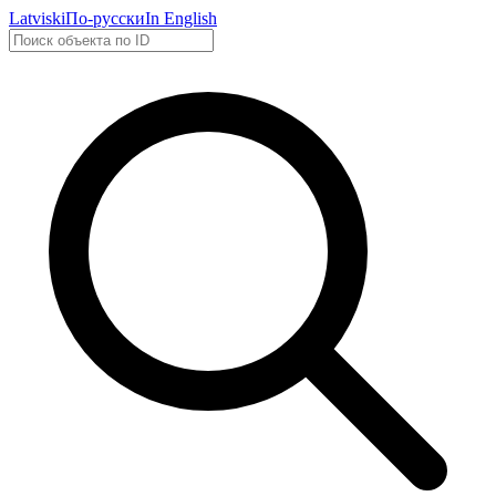
Latviski
По-русски
In English