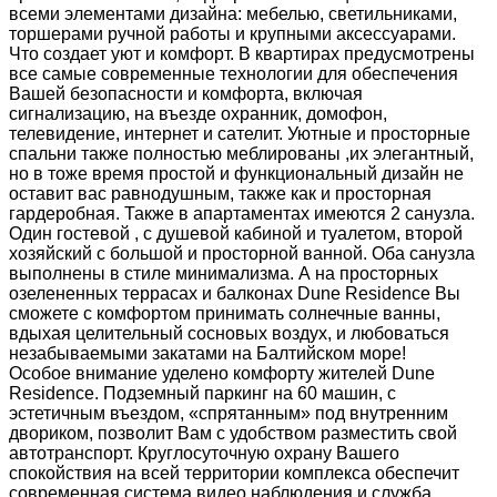
всеми элементами дизайна: мебелью, светильниками,
торшерами ручной работы и крупными аксессуарами.
Что создает уют и комфорт. В квартирах предусмотрены
все самые современные технологии для обеспечения
Вашей безопасности и комфорта, включая
сигнализацию, на въезде охранник, домофон,
телевидение, интернет и сателит. Уютные и просторные
спальни также полностью меблированы ,их элегантный,
но в тоже время простой и функциональный дизайн не
оставит вас равнодушным, также как и просторная
гардеробная. Также в апартаментах имеются 2 санузла.
Один гостевой , с душевой кабиной и туалетом, второй
хозяйский с большой и просторной ванной. Оба санузла
выполнены в стиле минимализма. А на просторных
озелененных террасах и балконах Dune Residence Вы
сможете с комфортом принимать солнечные ванны,
вдыхая целительный сосновых воздух, и любоваться
незабываемыми закатами на Балтийском море!
Особое внимание уделено комфорту жителей Dune
Residence. Подземный паркинг на 60 машин, с
эстетичным въездом, «спрятанным» под внутренним
двориком, позволит Вам с удобством разместить свой
автотранспорт. Круглосуточную охрану Вашего
спокойствия на всей территории комплекса обеспечит
современная система видео наблюдения и служба