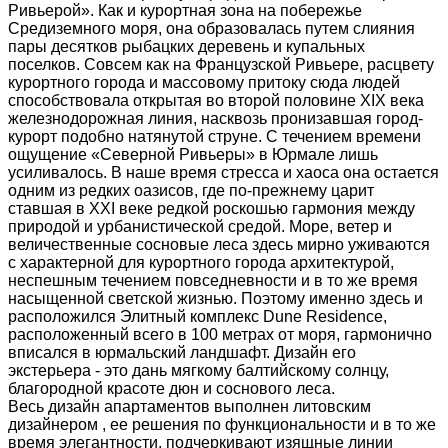
Ривьерой». Как и курортная зона на побережье
Средиземного моря, она образовалась путем слияния
пары десятков рыбацких деревень и купальных
поселков. Совсем как на Французской Ривьере, расцвету
курортного города и массовому притоку сюда людей
способствовала открытая во второй половине XIX века
железнодорожная линия, насквозь пронизавшая город-
курорт подобно натянутой струне. С течением времени
ощущение «Северной Ривьеры» в Юрмале лишь
усиливалось. В наше время стресса и хаоса она остается
одним из редких оазисов, где по-прежнему царит
ставшая в XXI веке редкой роскошью гармония между
природой и урбанистической средой. Море, ветер и
величественные сосновые леса здесь мирно уживаются
с характерной для курортного города архитектурой,
неспешным течением повседневности и в то же время
насыщенной светской жизнью. Поэтому именно здесь и
расположился Элитный комплекс Dune Residence,
расположенный всего в 100 метрах от моря, гармонично
вписался в юрмальский ландшафт. Дизайн его
экстерьера - это дань мягкому балтийскому солнцу,
благородной красоте дюн и соснового леса.
Весь дизайн апартаментов выполнен литовским
дизайнером , ее решения по функциональности и в то же
время элегантности, подчеркивают изящные линии