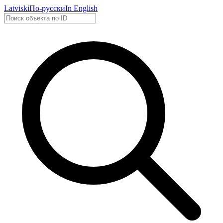
Latviski
По-русски
In English