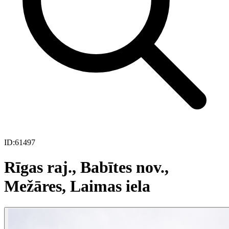
ID:
61497
Rīgas raj., Babītes nov.,
Mežāres, Laimas iela