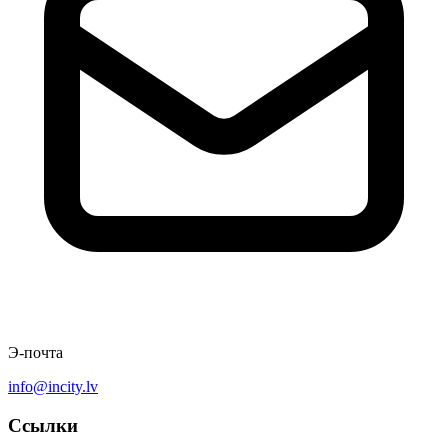
Э-почта
info@incity.lv
Ссылки