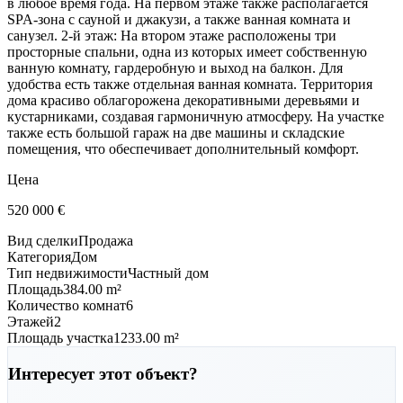
в любое время года. На первом этаже также располагается
SPA-зона с сауной и джакузи, а также ванная комната и
санузел. 2-й этаж: На втором этаже расположены три
просторные спальни, одна из которых имеет собственную
ванную комнату, гардеробную и выход на балкон. Для
удобства есть также отдельная ванная комната. Территория
дома красиво облагорожена декоративными деревьями и
кустарниками, создавая гармоничную атмосферу. На участке
также есть большой гараж на две машины и складские
помещения, что обеспечивает дополнительный комфорт.
Цена
520 000
€
Вид сделки
Продажа
Категория
Дом
Тип недвижимости
Частный дом
Площадь
384.00 m²
Количество комнат
6
Этажей
2
Площадь участка
1233.00 m²
Интересует этот объект?