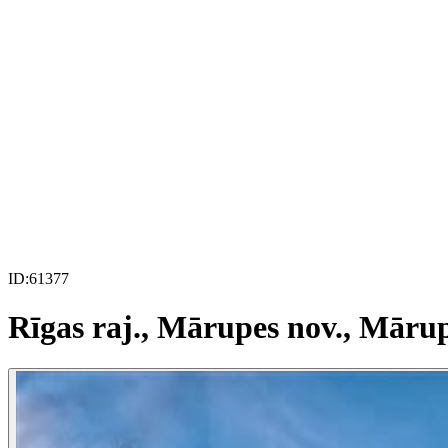
ID:
61377
Rīgas raj., Mārupes nov., Māru