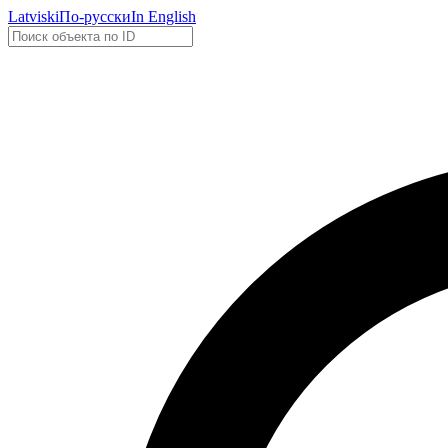
Latviski
По-русски
In English